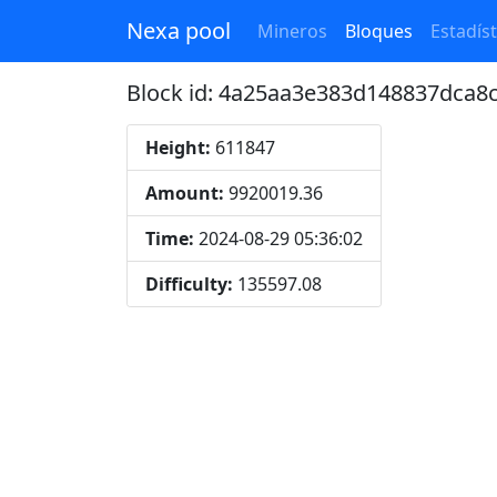
Nexa pool
Mineros
Bloques
Estadíst
Block id: 4a25aa3e383d148837dca
Height:
611847
Amount:
9920019.36
Time:
2024-08-29 05:36:02
Difficulty:
135597.08