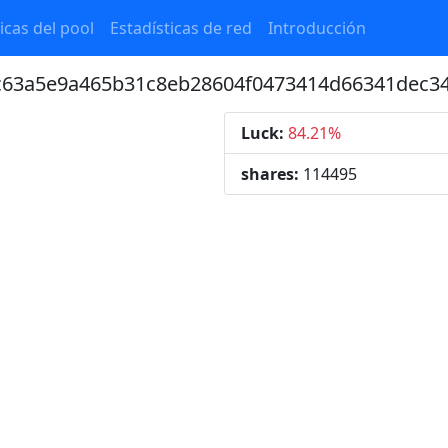
icas del pool
Estadísticas de red
Introducción
8c63a5e9a465b31c8eb28604f0473414d66341dec3
Luck:
84.21%
shares:
114495