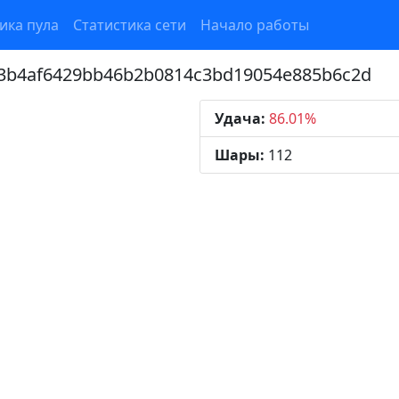
ика пула
Статистика сети
Начало работы
73b4af6429bb46b2b0814c3bd19054e885b6c2d
Удача:
86.01%
Шары:
112