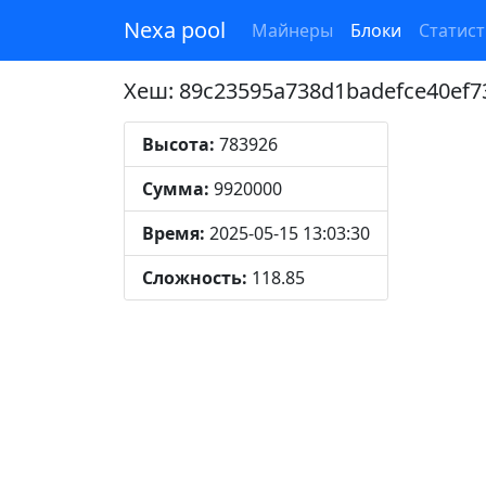
Nexa pool
Майнеры
Блоки
Статист
Хеш: 89c23595a738d1badefce40ef
Высота:
783926
Сумма:
9920000
Время:
2025-05-15 13:03:30
Сложность:
118.85