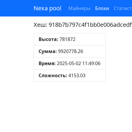
Nexa pool
Майнеры
Блоки
Статист
Хеш: 918b7b797c4f1bb0e006adced
Высота:
781872
Сумма:
9920778.26
Время:
2025-05-02 11:49:06
Сложность:
4153.03