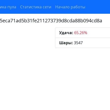
ика пула
Статистика сети
Начало работы
f5eca71ad5b31fe211273739d8cda88b094cd8a
Удача:
65.26%
Шары:
3547