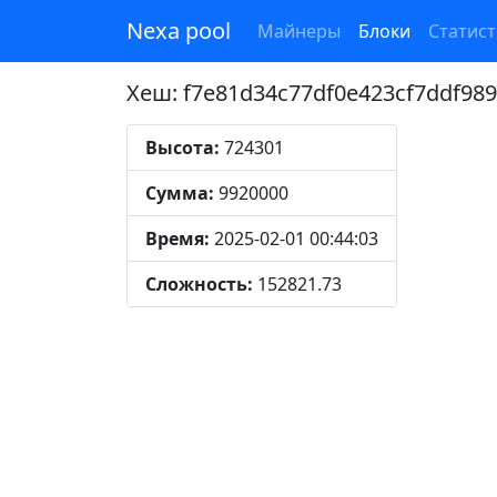
Nexa pool
Майнеры
Блоки
Статист
Хеш: f7e81d34c77df0e423cf7ddf98
Высота:
724301
Сумма:
9920000
Время:
2025-02-01 00:44:03
Сложность:
152821.73