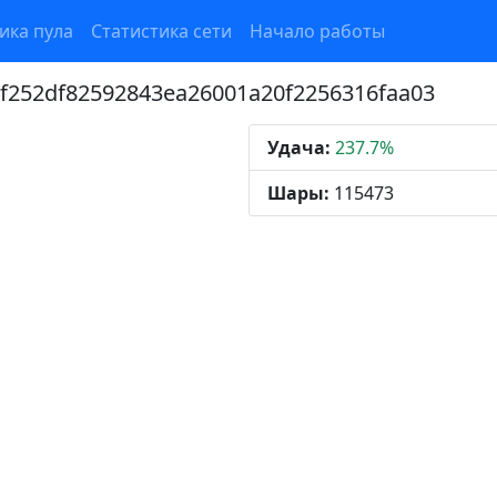
ика пула
Статистика сети
Начало работы
9f252df82592843ea26001a20f2256316faa03
Удача:
237.7%
Шары:
115473