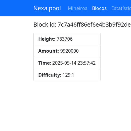
Nexa pool
Mineiros
Blocos
Estatísti
Block id: 7c7a46ff86ef6e4b3b9f92
Height:
783706
Amount:
9920000
Time:
2025-05-14 23:57:42
Difficulty:
129.1