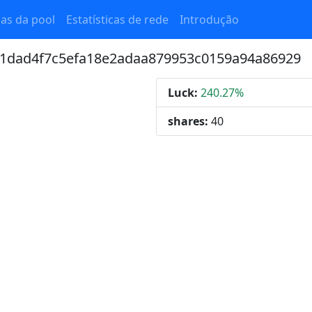
cas da pool
Estatísticas de rede
Introdução
de1dad4f7c5efa18e2adaa879953c0159a94a86929
Luck:
240.27%
shares:
40