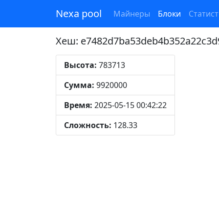
Nexa pool
Майнеры
Блоки
Статист
Хеш: e7482d7ba53deb4b352a22c3d
Высота:
783713
Сумма:
9920000
Время:
2025-05-15 00:42:22
Сложность:
128.33