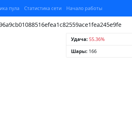
ика пула
Статистика сети
Начало работы
96a9cb01088516efea1c82559ace1fea245e9fe
Удача:
55.36%
Шары:
166